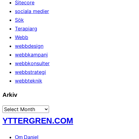
Sitecore
sociala medier
Sök
Terapiarg
Webb
webbdesign
webbkampanj
webbkonsulter
webbstrategi
webbteknik
Arkiv
Arkiv
Skip
YTTERGREN.COM
to
content
Om Daniel