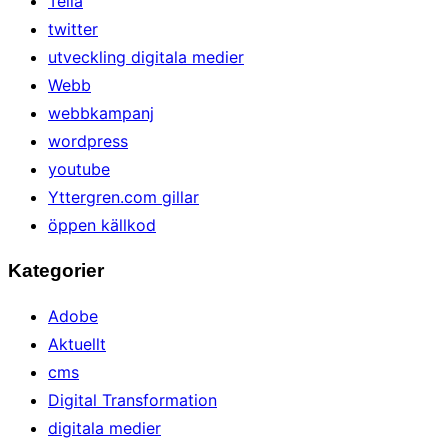
Telia
twitter
utveckling digitala medier
Webb
webbkampanj
wordpress
youtube
Yttergren.com gillar
öppen källkod
Kategorier
Adobe
Aktuellt
cms
Digital Transformation
digitala medier