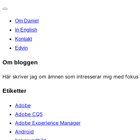
Toggle
Om Daniel
navigation
In English
Kontakt
Edvin
Om bloggen
Här skriver jag om ämnen som intresserar mig med fokus p
Etiketter
Adobe
Adobe CQ5
Adobe Experience Manager
Android