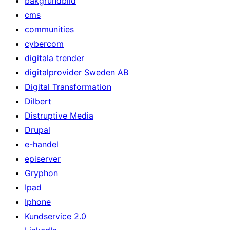
bakgrundbild
cms
communities
cybercom
digitala trender
digitalprovider Sweden AB
Digital Transformation
Dilbert
Distruptive Media
Drupal
e-handel
episerver
Gryphon
Ipad
Iphone
Kundservice 2.0