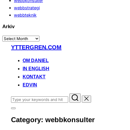
webbkonsulter
webbstrategi
webbteknik
Arkiv
Arkiv
Skip
YTTERGREN.COM
to
content
OM DANIEL
IN ENGLISH
KONTAKT
EDVIN
Search
for:
Toggle
sidebar
Category:
webbkonsulter
&
navigation