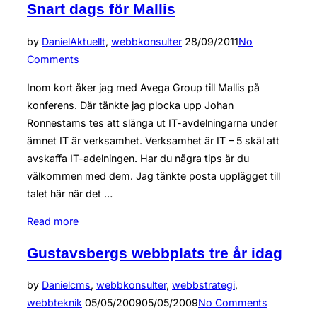
Snart dags för Mallis
Posted
by
Daniel
Aktuellt
,
webbkonsulter
28/09/2011
No
on
Comments
Inom kort åker jag med Avega Group till Mallis på
konferens. Där tänkte jag plocka upp Johan
Ronnestams tes att slänga ut IT-avdelningarna under
ämnet IT är verksamhet. Verksamhet är IT – 5 skäl att
avskaffa IT-adelningen. Har du några tips är du
välkommen med dem. Jag tänkte posta upplägget till
talet här när det …
“Snart
Read more
dags
Gustavsbergs webbplats tre år idag
för
Mallis”
by
Daniel
cms
,
webbkonsulter
,
webbstrategi
,
Posted
webbteknik
05/05/2009
05/05/2009
No Comments