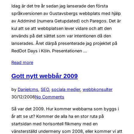
on
Idag är det tre år sedan jag lanserade den första
språkversionen av Gustavsbergs webbplats med hjälp
av Addmind (numera Getupdated) och Paregos. Det är
kul att se att webbplatsen lever vidare och att den
används på det sättet som var intentionen då den
lanserades. Året därpå presenterade jag projektet på
RedDot Days i Köln. Presentationen …
“Gustavsbergs
Read more
webbplats
Gott nytt webbår 2009
tre
år
Posted
by
Daniel
cms
,
SEO
,
sociala medier
,
webbkonsulter
idag”
on
30/12/2008
No Comments
Så var det 2009. Hur kommer webbarna som byggs i
år att se ut? Kommer de alla ha en stor ruta på
startsidan med horisontell flikmeny med en
vänsterställd undermeny som 2008, eller kommer vi att