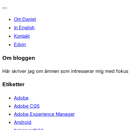
Toggle
Om Daniel
navigation
In English
Kontakt
Edvin
Om bloggen
Här skriver jag om ämnen som intresserar mig med fokus p
Etiketter
Adobe
Adobe CQ5
Adobe Experience Manager
Android