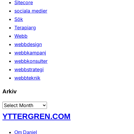
Sitecore
sociala medier
Sök
Terapiarg
Webb
webbdesign
webbkampanj
webbkonsulter
webbstrategi
webbteknik
Arkiv
Arkiv
Skip
YTTERGREN.COM
to
content
Om Daniel