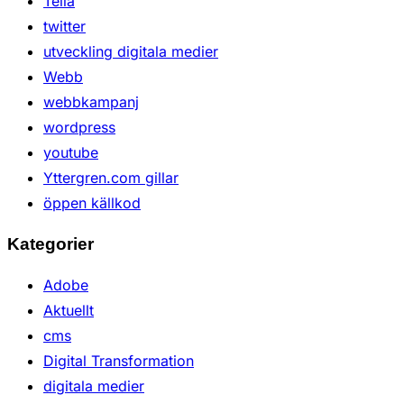
Telia
twitter
utveckling digitala medier
Webb
webbkampanj
wordpress
youtube
Yttergren.com gillar
öppen källkod
Kategorier
Adobe
Aktuellt
cms
Digital Transformation
digitala medier