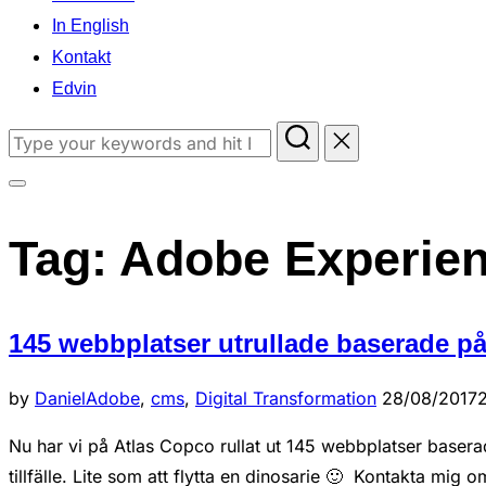
In English
Kontakt
Edvin
Search
for:
Toggle
sidebar
Tag:
Adobe Experie
&
navigation
145 webbplatser utrullade baserade p
Posted
by
Daniel
Adobe
,
cms
,
Digital Transformation
28/08/2017
on
Nu har vi på Atlas Copco rullat ut 145 webbplatser baser
tillfälle. Lite som att flytta en dinosarie 🙂 Kontakta mig om