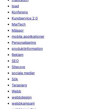
Ipad
Konferens
Kundservice 2.0
MarTech
Mässor
mobila applikationer
Personalisering
produktinformation
Reklam
SEO
Sitecore
sociala medier
Sök
Terapiarg
Webb
webbdesign
webbkampanj