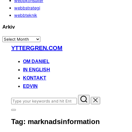
webbkonsulter
webbstrategi
webbteknik
Arkiv
Arkiv
Skip
YTTERGREN.COM
to
content
OM DANIEL
IN ENGLISH
KONTAKT
EDVIN
Search
for:
Toggle
sidebar
Tag:
marknadsinformation
&
navigation