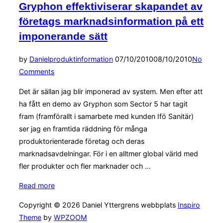
Gryphon effektiviserar skapandet av
företags marknadsinformation på ett
imponerande sätt
Posted
by
Daniel
produktinformation
07/10/2010
08/10/2010
No
on
Comments
Det är sällan jag blir imponerad av system. Men efter att
ha fått en demo av Gryphon som Sector 5 har tagit
fram (framförallt i samarbete med kunden Ifö Sanitär)
ser jag en framtida räddning för många
produktorienterade företag och deras
marknadsavdelningar. För i en alltmer global värld med
fler produkter och fler marknader och …
“Gryphon
Read more
effektiviserar
Copyright © 2026 Daniel Yttergrens webbplats
Inspiro
skapandet
Theme
by
WPZOOM
av