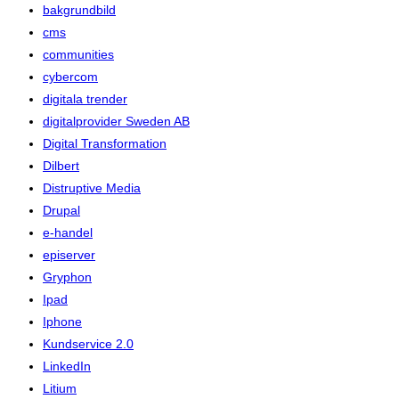
bakgrundbild
cms
communities
cybercom
digitala trender
digitalprovider Sweden AB
Digital Transformation
Dilbert
Distruptive Media
Drupal
e-handel
episerver
Gryphon
Ipad
Iphone
Kundservice 2.0
LinkedIn
Litium