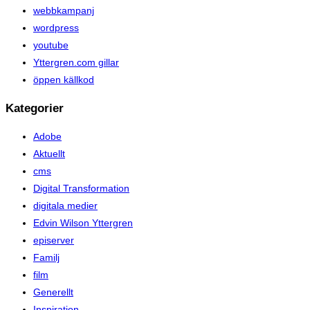
webbkampanj
wordpress
youtube
Yttergren.com gillar
öppen källkod
Kategorier
Adobe
Aktuellt
cms
Digital Transformation
digitala medier
Edvin Wilson Yttergren
episerver
Familj
film
Generellt
Inspiration