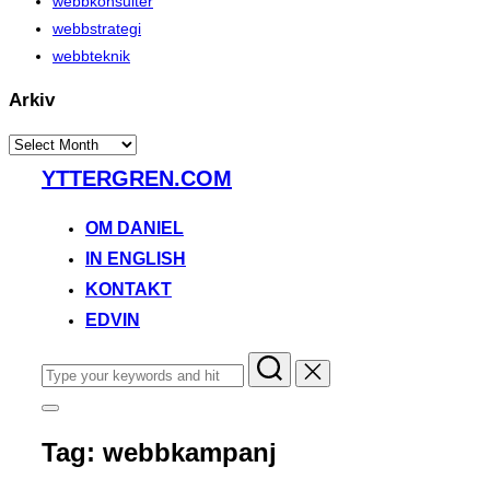
webbkonsulter
webbstrategi
webbteknik
Arkiv
Arkiv
Skip
YTTERGREN.COM
to
content
OM DANIEL
IN ENGLISH
KONTAKT
EDVIN
Search
for:
Toggle
sidebar
Tag:
webbkampanj
&
navigation