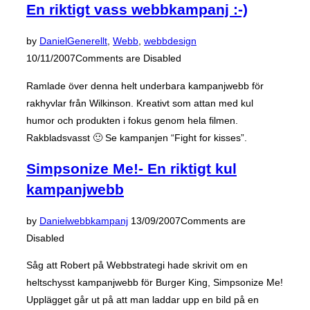
En riktigt vass webbkampanj :-)
Posted
by
Daniel
Generellt
,
Webb
,
webbdesign
on
10/11/2007
Comments are Disabled
Ramlade över denna helt underbara kampanjwebb för
rakhyvlar från Wilkinson. Kreativt som attan med kul
humor och produkten i fokus genom hela filmen.
Rakbladsvasst 🙂 Se kampanjen “Fight for kisses”.
Simpsonize Me!- En riktigt kul
kampanjwebb
Posted
by
Daniel
webbkampanj
13/09/2007
Comments are
on
Disabled
Såg att Robert på Webbstrategi hade skrivit om en
heltschysst kampanjwebb för Burger King, Simpsonize Me!
Upplägget går ut på att man laddar upp en bild på en