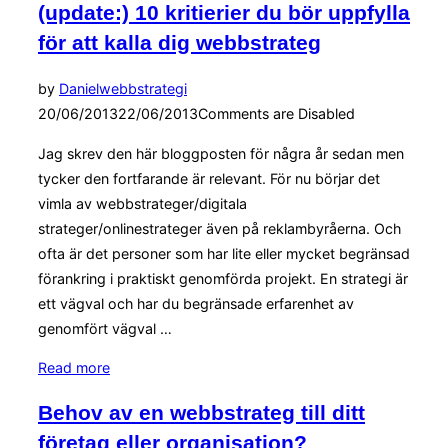
(update:) 10 kritierier du bör uppfylla
för att kalla dig webbstrateg
Posted
by
Daniel
webbstrategi
on
20/06/2013
22/06/2013
Comments are Disabled
Jag skrev den här bloggposten för några år sedan men
tycker den fortfarande är relevant. För nu börjar det
vimla av webbstrateger/digitala
strateger/onlinestrateger även på reklambyråerna. Och
ofta är det personer som har lite eller mycket begränsad
förankring i praktiskt genomförda projekt. En strategi är
ett vägval och har du begränsade erfarenhet av
genomfört vägval …
“(update:)
Read more
10
Behov av en webbstrateg till ditt
kritierier
företag eller organisation?
du