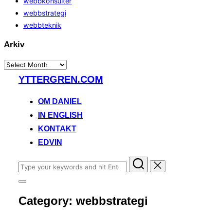
webbkonsulter
webbstrategi
webbteknik
Arkiv
Arkiv
Skip
YTTERGREN.COM
to
content
OM DANIEL
IN ENGLISH
KONTAKT
EDVIN
Search
for:
Toggle
sidebar
Category:
webbstrategi
&
navigation