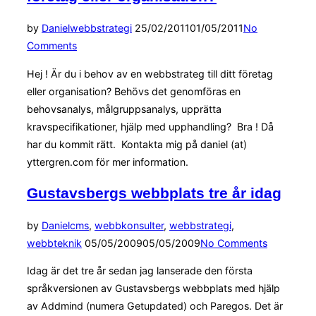
bör
Posted
by
Daniel
webbstrategi
25/02/2011
01/05/2011
No
uppfylla
on
Comments
för
att
Hej ! Är du i behov av en webbstrateg till ditt företag
kalla
eller organisation? Behövs det genomföras en
dig
behovsanalys, målgruppsanalys, upprätta
webbstrateg”
kravspecifikationer, hjälp med upphandling? Bra ! Då
har du kommit rätt. Kontakta mig på daniel (at)
yttergren.com för mer information.
Gustavsbergs webbplats tre år idag
by
Daniel
cms
,
webbkonsulter
,
webbstrategi
,
Posted
webbteknik
05/05/2009
05/05/2009
No Comments
on
Idag är det tre år sedan jag lanserade den första
språkversionen av Gustavsbergs webbplats med hjälp
av Addmind (numera Getupdated) och Paregos. Det är