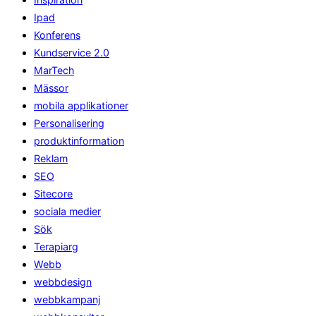
Ipad
Konferens
Kundservice 2.0
MarTech
Mässor
mobila applikationer
Personalisering
produktinformation
Reklam
SEO
Sitecore
sociala medier
Sök
Terapiarg
Webb
webbdesign
webbkampanj