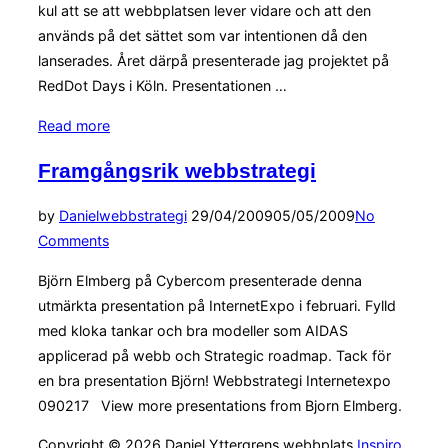
kul att se att webbplatsen lever vidare och att den
används på det sättet som var intentionen då den
lanserades. Året därpå presenterade jag projektet på
RedDot Days i Köln. Presentationen …
“Gustavsbergs
Read more
webbplats
Framgångsrik webbstrategi
tre
år
Posted
by
Daniel
webbstrategi
29/04/2009
05/05/2009
No
idag”
on
Comments
Björn Elmberg på Cybercom presenterade denna
utmärkta presentation på InternetExpo i februari. Fylld
med kloka tankar och bra modeller som AIDAS
applicerad på webb och Strategic roadmap. Tack för
en bra presentation Björn! Webbstrategi Internetexpo
090217 View more presentations from Bjorn Elmberg.
Copyright © 2026 Daniel Yttergrens webbplats
Inspiro