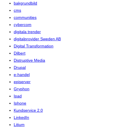
bakgrundbild
cms
communities
cybercom
digitala trender
digitalprovider Sweden AB
Digital Transformation
Dilbert
Distruptive Media
Drupal
e-handel
episerver
Gryphon
Ipad
Iphone
Kundservice 2.0
LinkedIn
Litium