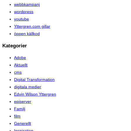
webbkampanj
wordpress
youtube
Yttergren.com gillar
öppen källkod
Kategorier
Adobe
Aktuellt
cms
Digital Transformation
digitala medier
Edvin Wilson Yttergren
episerver
Familj
film
Generellt
Inspiration