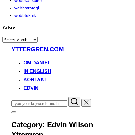
webbkonsulter
webbstrategi
webbteknik
Arkiv
Arkiv
Skip
YTTERGREN.COM
to
content
OM DANIEL
IN ENGLISH
KONTAKT
EDVIN
Search
for:
Toggle
sidebar
Category:
Edvin Wilson
&
navigation
Yttergren