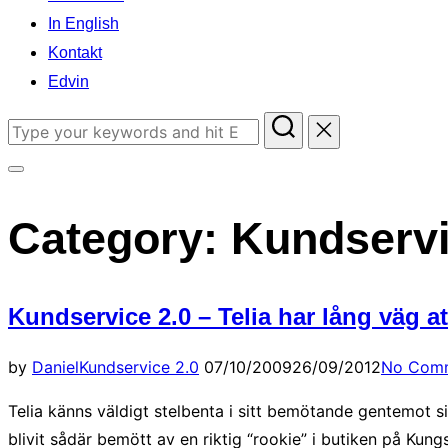
In English
Kontakt
Edvin
Search
for:
Toggle
sidebar
Category:
Kundservi
&
navigation
Kundservice 2.0 – Telia har lång väg a
Posted
by
Daniel
Kundservice 2.0
07/10/2009
26/09/2012
No Com
on
Telia känns väldigt stelbenta i sitt bemötande gentemot s
blivit sådär bemött av en riktig “rookie” i butiken på Kun