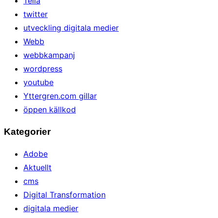
Telia
twitter
utveckling digitala medier
Webb
webbkampanj
wordpress
youtube
Yttergren.com gillar
öppen källkod
Kategorier
Adobe
Aktuellt
cms
Digital Transformation
digitala medier