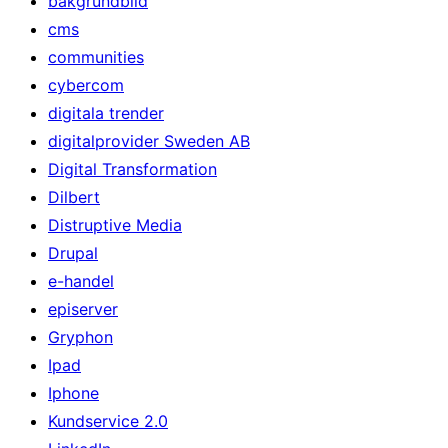
bakgrundbild
cms
communities
cybercom
digitala trender
digitalprovider Sweden AB
Digital Transformation
Dilbert
Distruptive Media
Drupal
e-handel
episerver
Gryphon
Ipad
Iphone
Kundservice 2.0