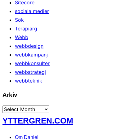
Sitecore
sociala medier
Sök
Terapiarg
Webb
webbdesign
webbkampanj
webbkonsulter
webbstrategi
webbteknik
Arkiv
Arkiv
Skip
YTTERGREN.COM
to
content
Om Daniel