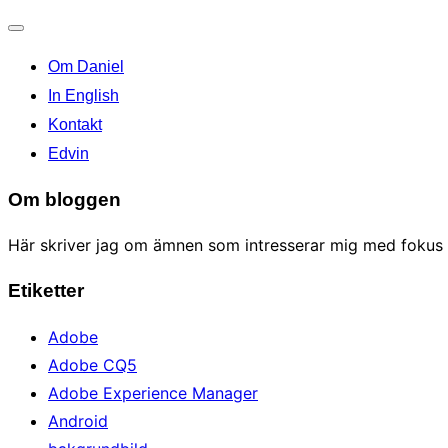
Toggle
Om Daniel
navigation
In English
Kontakt
Edvin
Om bloggen
Här skriver jag om ämnen som intresserar mig med fokus p
Etiketter
Adobe
Adobe CQ5
Adobe Experience Manager
Android