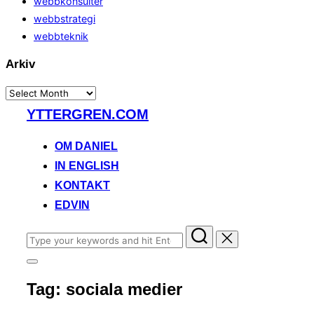
webbkonsulter
webbstrategi
webbteknik
Arkiv
Arkiv
Skip
YTTERGREN.COM
to
content
OM DANIEL
IN ENGLISH
KONTAKT
EDVIN
Search
for:
Toggle
sidebar
Tag:
sociala medier
&
navigation