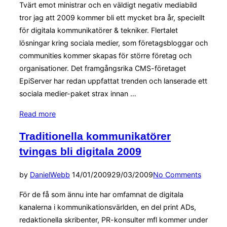
Tvärt emot ministrar och en väldigt negativ mediabild
tror jag att 2009 kommer bli ett mycket bra år, speciellt
för digitala kommunikatörer & tekniker. Flertalet
lösningar kring sociala medier, som företagsbloggar och
communities kommer skapas för större företag och
organisationer. Det framgångsrika CMS-företaget
EpiServer har redan uppfattat trenden och lanserade ett
sociala medier-paket strax innan …
“2009
Read more
blir
Traditionella kommunikatörer
ett
tvingas bli digitala 2009
toppenår”
Posted
by
Daniel
Webb
14/01/2009
29/03/2009
No Comments
on
För de få som ännu inte har omfamnat de digitala
kanalerna i kommunikationsvärlden, en del print ADs,
redaktionella skribenter, PR-konsulter mfl kommer under