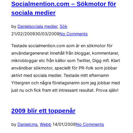
Socialmention.com – Sökmotor för
sociala medier
Posted
by
Daniel
sociala medier
,
Sök
on
21/02/2009
30/03/2009
No Comments
Testade socialmention.com som är en sökmotor för
användargenererat innehåll från bloggar, kommentarer,
mikrobloggar etc från källor som Twitter, Digg mfl. Klart
användbar sökmotor, speciellt för PR-folk som jobbar
aktivt med sociala medier. Testade mitt efternamn
Yttergren och några företagsnamn som jag jobbar med
just nu och fick fram ett intressant resultat. Prova själv!
2009 blir ett toppenår
Posted
by
Daniel
cms
,
Webb
14/01/2009
No Comments
on