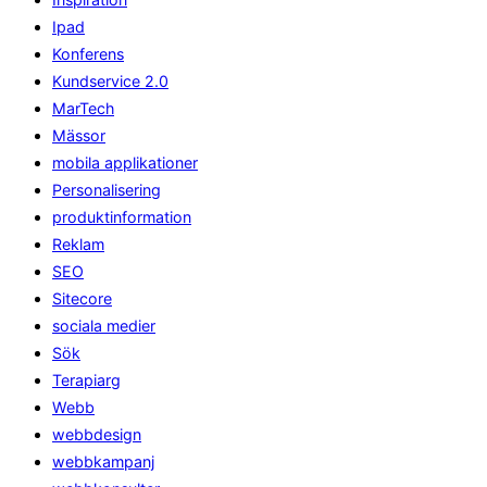
Ipad
Konferens
Kundservice 2.0
MarTech
Mässor
mobila applikationer
Personalisering
produktinformation
Reklam
SEO
Sitecore
sociala medier
Sök
Terapiarg
Webb
webbdesign
webbkampanj