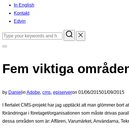
In English
Kontakt
Edvin
Search
for:
Toggle
sidebar
Fem viktiga områden
&
navigation
Posted
by
Daniel
in
Adobe
,
cms
,
episerver
on
01/06/2015
01/09/2015
on
I flertalet CMS-projekt har jag upptäckt att man glömmer bort a
förändringar i företaget/organisationen som måste drivas parall
dessa områden som är: Affären, Varumärket, Användarna, Tekn