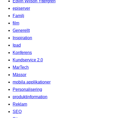
Edvin Wilson Yttergren
episerver
Familj
film
Generellt
Inspiration
Ipad
Konferens
Kundservice 2.0
MarTech
Mässor
mobila applikationer
Personalisering
produktinformation
Reklam
SEO