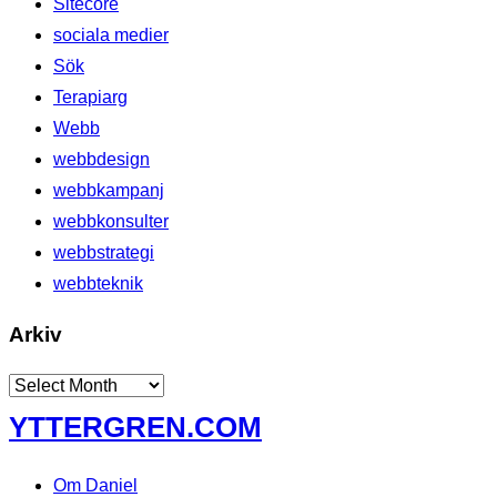
Sitecore
sociala medier
Sök
Terapiarg
Webb
webbdesign
webbkampanj
webbkonsulter
webbstrategi
webbteknik
Arkiv
Arkiv
Skip
YTTERGREN.COM
to
content
Om Daniel