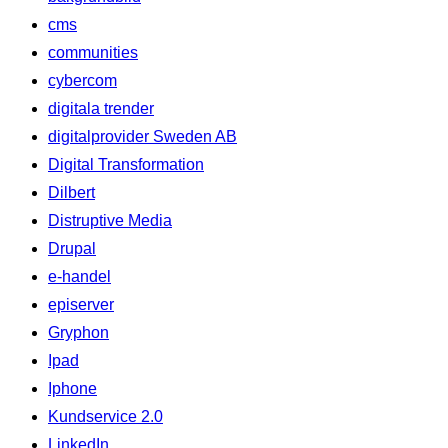
cms
communities
cybercom
digitala trender
digitalprovider Sweden AB
Digital Transformation
Dilbert
Distruptive Media
Drupal
e-handel
episerver
Gryphon
Ipad
Iphone
Kundservice 2.0
LinkedIn