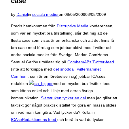
case
Posted
by
Daniel
in
sociala medier
on
08/05/2009
08/05/2009
on
Precis hemkommen från
Distruptive Media
konferensen,
som var en mycket bra tillställning, slår det mig att de
flesta case som visas är amerikanska och att det finns få
bra case med företag som jobbar aktivt med Twitter och
andra sociala medier från Sverige. Medan ComHems
Samuel Garlöv ursäktar sig på
ComhemABs Twitter-feed
(inte att förknippa med
det snodda Twitternamnet
Comhem
, som är en företeelse i sig) jobbar ICA.ses
redaktion
med en mycket bra Twitter-feed
som känns enkel och i linje med deras övriga
kommunikation.
Slätstruken tycker en del
men jag gillar att
faktiskt gör något praktisk istället för göra en massa slides
om vad man kan göra. Vad tycker du? Kolla in
ICAseRedaktionens feed
och berätta vad du tycker.