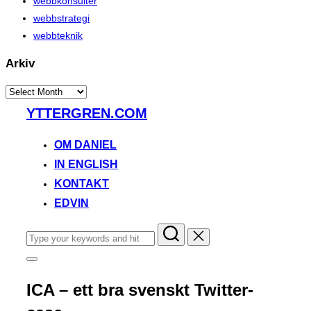
webbkonsulter
webbstrategi
webbteknik
Arkiv
Arkiv
Skip
YTTERGREN.COM
to
content
OM DANIEL
IN ENGLISH
KONTAKT
EDVIN
Search
for:
Toggle
sidebar
&
ICA – ett bra svenskt Twitter-
navigation