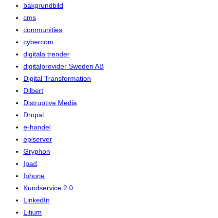
bakgrundbild
cms
communities
cybercom
digitala trender
digitalprovider Sweden AB
Digital Transformation
Dilbert
Distruptive Media
Drupal
e-handel
episerver
Gryphon
Ipad
Iphone
Kundservice 2.0
LinkedIn
Litium