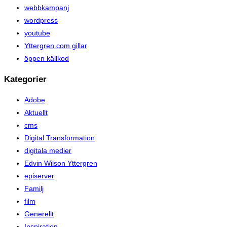
webbkampanj
wordpress
youtube
Yttergren.com gillar
öppen källkod
Kategorier
Adobe
Aktuellt
cms
Digital Transformation
digitala medier
Edvin Wilson Yttergren
episerver
Familj
film
Generellt
Inspiration