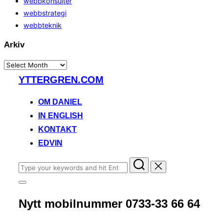
webbkonsulter
webbstrategi
webbteknik
Arkiv
Arkiv
Skip
YTTERGREN.COM
to
content
OM DANIEL
IN ENGLISH
KONTAKT
EDVIN
Search
for:
Toggle
sidebar
Nytt mobilnummer 0733-33 66 64
&
navigation