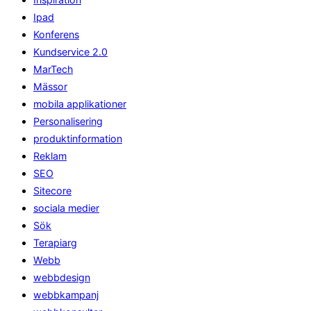
Ipad
Konferens
Kundservice 2.0
MarTech
Mässor
mobila applikationer
Personalisering
produktinformation
Reklam
SEO
Sitecore
sociala medier
Sök
Terapiarg
Webb
webbdesign
webbkampanj