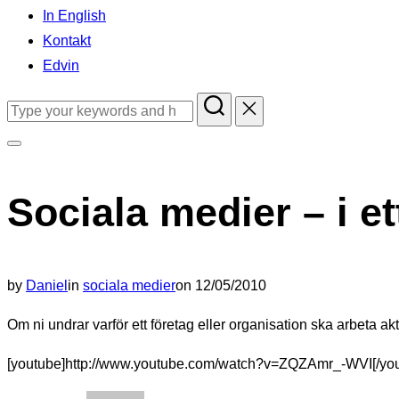
In English
Kontakt
Edvin
Search
for:
Toggle
sidebar
Sociala medier – i et
&
navigation
Posted
by
Daniel
in
sociala medier
on
12/05/2010
on
Om ni undrar varför ett företag eller organisation ska arbeta ak
[youtube]http://www.youtube.com/watch?v=ZQZAmr_-WVI[/you