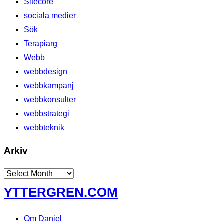
Sitecore
sociala medier
Sök
Terapiarg
Webb
webbdesign
webbkampanj
webbkonsulter
webbstrategi
webbteknik
Arkiv
Arkiv
Skip
YTTERGREN.COM
to
content
Om Daniel