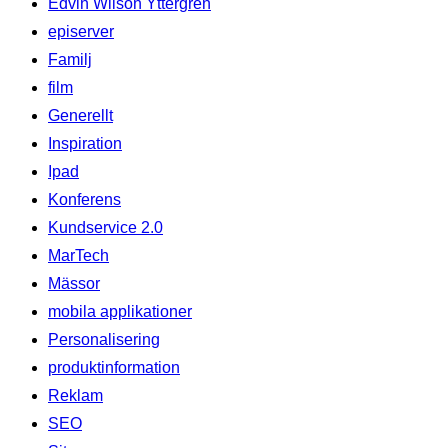
Edvin Wilson Yttergren
episerver
Familj
film
Generellt
Inspiration
Ipad
Konferens
Kundservice 2.0
MarTech
Mässor
mobila applikationer
Personalisering
produktinformation
Reklam
SEO