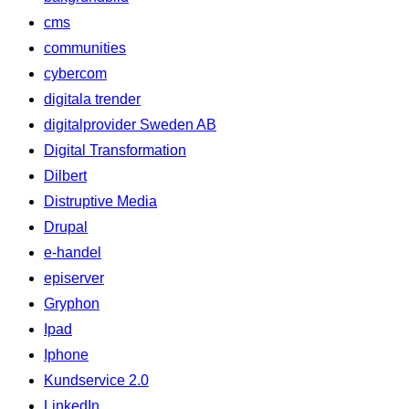
cms
communities
cybercom
digitala trender
digitalprovider Sweden AB
Digital Transformation
Dilbert
Distruptive Media
Drupal
e-handel
episerver
Gryphon
Ipad
Iphone
Kundservice 2.0
LinkedIn