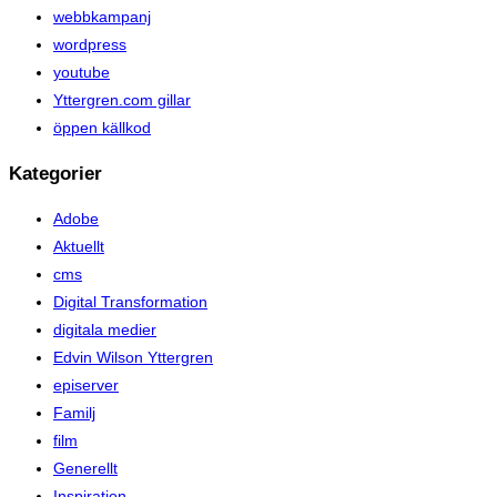
webbkampanj
wordpress
youtube
Yttergren.com gillar
öppen källkod
Kategorier
Adobe
Aktuellt
cms
Digital Transformation
digitala medier
Edvin Wilson Yttergren
episerver
Familj
film
Generellt
Inspiration