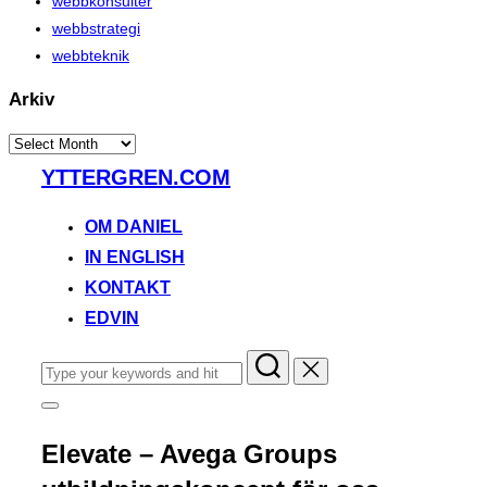
webbkonsulter
webbstrategi
webbteknik
Arkiv
Arkiv
Skip
YTTERGREN.COM
to
content
OM DANIEL
IN ENGLISH
KONTAKT
EDVIN
Search
for:
Toggle
sidebar
&
Elevate – Avega Groups
navigation