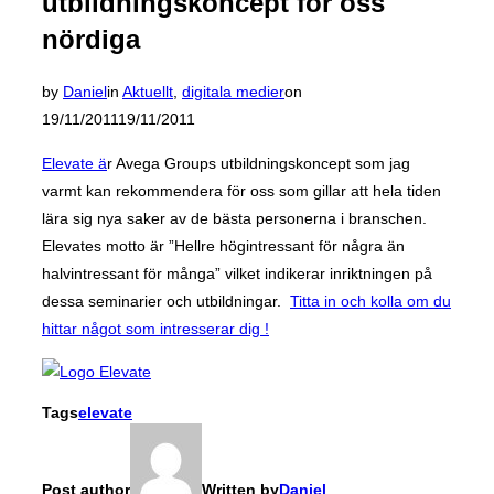
utbildningskoncept för oss
nördiga
Posted
by
Daniel
in
Aktuellt
,
digitala medier
on
on
19/11/2011
19/11/2011
Elevate ä
r Avega Groups utbildningskoncept som jag
varmt kan rekommendera för oss som gillar att hela tiden
lära sig nya saker av de bästa personerna i branschen.
Elevates motto är ”Hellre högintressant för några än
halvintressant för många” vilket indikerar inriktningen på
dessa seminarier och utbildningar.
Titta in och kolla om du
hittar något som intresserar dig !
Tags
elevate
Post author
Written by
Daniel