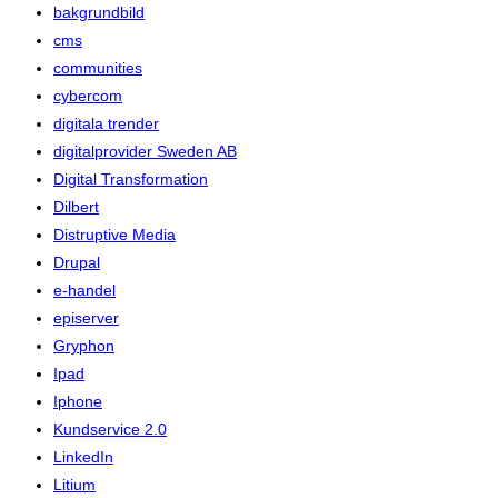
bakgrundbild
cms
communities
cybercom
digitala trender
digitalprovider Sweden AB
Digital Transformation
Dilbert
Distruptive Media
Drupal
e-handel
episerver
Gryphon
Ipad
Iphone
Kundservice 2.0
LinkedIn
Litium