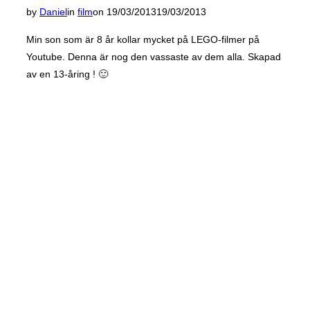
Posted
by
Daniel
in
film
on
19/03/2013
19/03/2013
on
Min son som är 8 år kollar mycket på LEGO-filmer på
Youtube. Denna är nog den vassaste av dem alla. Skapad
av en 13-åring ! 🙂