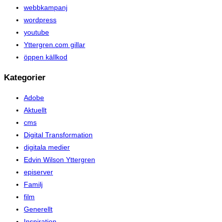
webbkampanj
wordpress
youtube
Yttergren.com gillar
öppen källkod
Kategorier
Adobe
Aktuellt
cms
Digital Transformation
digitala medier
Edvin Wilson Yttergren
episerver
Familj
film
Generellt
Inspiration