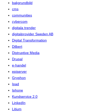
bakgrundbild
cms
communities
cybercom
digitala trender
digitalprovider Sweden AB
Digital Transformation
Dilbert
Distruptive Media
Drupal
e-handel
episerver
Gryphon
Ipad
Iphone
Kundservice 2.0
LinkedIn
Litium