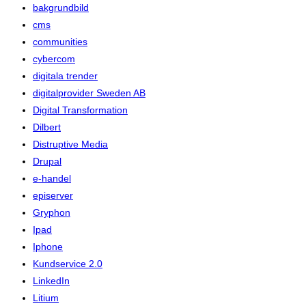
bakgrundbild
cms
communities
cybercom
digitala trender
digitalprovider Sweden AB
Digital Transformation
Dilbert
Distruptive Media
Drupal
e-handel
episerver
Gryphon
Ipad
Iphone
Kundservice 2.0
LinkedIn
Litium