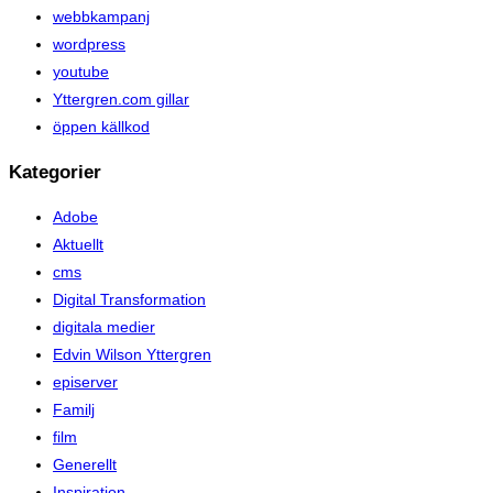
webbkampanj
wordpress
youtube
Yttergren.com gillar
öppen källkod
Kategorier
Adobe
Aktuellt
cms
Digital Transformation
digitala medier
Edvin Wilson Yttergren
episerver
Familj
film
Generellt
Inspiration