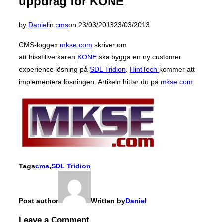
uppdrag för KONE
Posted
by
Daniel
in
cms
on
23/03/2013
23/03/2013
on
CMS-loggen
mkse.com
skriver om
att hisstillverkaren
KONE
ska bygga en ny customer
experience lösning på
SDL Tridion
.
HintTech
kommer att
implementera lösningen. Artikeln hittar du på
mkse.com
Tags
cms
,
SDL Tridion
Post author
Written by
Daniel
Leave a Comment