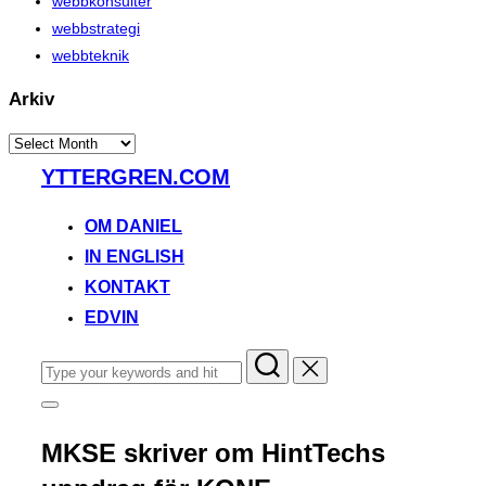
webbkonsulter
webbstrategi
webbteknik
Arkiv
Arkiv
Skip
YTTERGREN.COM
to
content
OM DANIEL
IN ENGLISH
KONTAKT
EDVIN
Search
for:
Toggle
sidebar
&
MKSE skriver om HintTechs
navigation