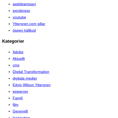
webbkampanj
wordpress
youtube
Yttergren.com gillar
öppen källkod
Kategorier
Adobe
Aktuellt
cms
Digital Transformation
digitala medier
Edvin Wilson Yttergren
episerver
Familj
film
Generellt
Inspiration