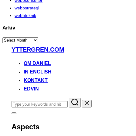
webbkonsulter
webbstrategi
webbteknik
Arkiv
Arkiv
Skip
YTTERGREN.COM
to
content
OM DANIEL
IN ENGLISH
KONTAKT
EDVIN
Search
for:
Toggle
sidebar
&
Aspects
navigation