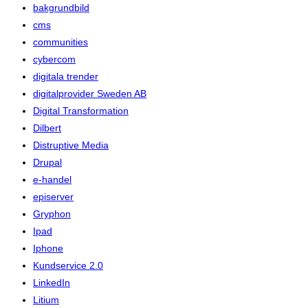
bakgrundbild
cms
communities
cybercom
digitala trender
digitalprovider Sweden AB
Digital Transformation
Dilbert
Distruptive Media
Drupal
e-handel
episerver
Gryphon
Ipad
Iphone
Kundservice 2.0
LinkedIn
Litium