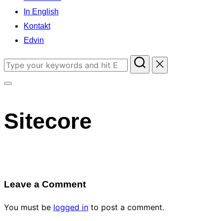
In English
Kontakt
Edvin
Search
for:
Toggle
sidebar
Sitecore
&
navigation
Leave a Comment
You must be
logged in
to post a comment.