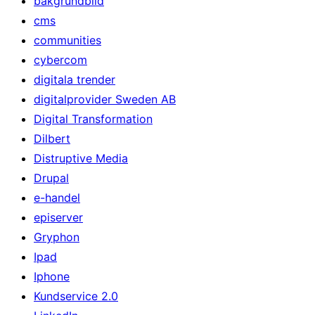
bakgrundbild
cms
communities
cybercom
digitala trender
digitalprovider Sweden AB
Digital Transformation
Dilbert
Distruptive Media
Drupal
e-handel
episerver
Gryphon
Ipad
Iphone
Kundservice 2.0