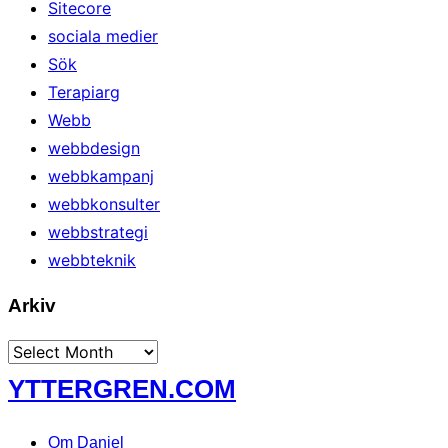
Sitecore
sociala medier
Sök
Terapiarg
Webb
webbdesign
webbkampanj
webbkonsulter
webbstrategi
webbteknik
Arkiv
Arkiv
Skip
YTTERGREN.COM
to
content
Om Daniel