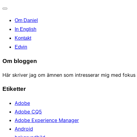
Toggle
Om Daniel
navigation
In English
Kontakt
Edvin
Om bloggen
Här skriver jag om ämnen som intresserar mig med fokus p
Etiketter
Adobe
Adobe CQ5
Adobe Experience Manager
Android