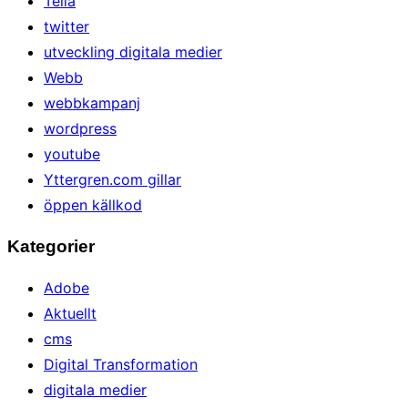
Telia
twitter
utveckling digitala medier
Webb
webbkampanj
wordpress
youtube
Yttergren.com gillar
öppen källkod
Kategorier
Adobe
Aktuellt
cms
Digital Transformation
digitala medier