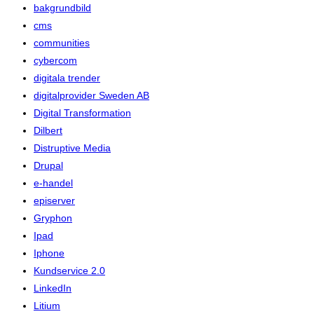
bakgrundbild
cms
communities
cybercom
digitala trender
digitalprovider Sweden AB
Digital Transformation
Dilbert
Distruptive Media
Drupal
e-handel
episerver
Gryphon
Ipad
Iphone
Kundservice 2.0
LinkedIn
Litium