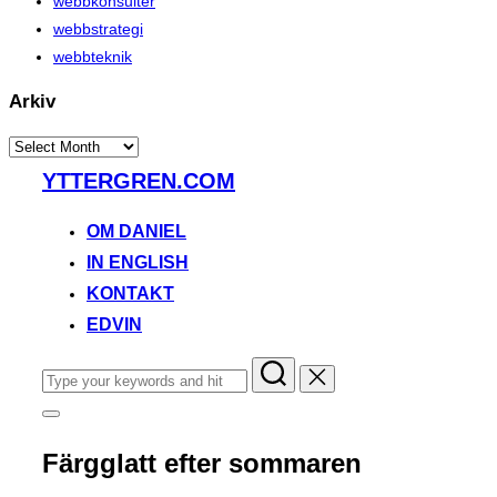
webbkonsulter
webbstrategi
webbteknik
Arkiv
Arkiv
Skip
YTTERGREN.COM
to
content
OM DANIEL
IN ENGLISH
KONTAKT
EDVIN
Search
for:
Toggle
sidebar
&
Färgglatt efter sommaren
navigation