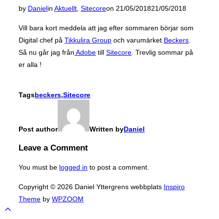
Posted
by
Daniel
in
Aktuellt
,
Sitecore
on
21/05/2018
21/05/2018
on
Vill bara kort meddela att jag efter sommaren börjar som
Digital chef på
Tikkulira Group
och varumärket
Beckers
.
Så nu går jag från
Adobe
till
Sitecore
. Trevlig sommar på
er alla !
Tags
beckers
,
Sitecore
Post author
Written by
Daniel
Leave a Comment
You must be
logged in
to post a comment.
Copyright © 2026 Daniel Yttergrens webbplats
Inspiro
Theme
by
WPZOOM
Scroll