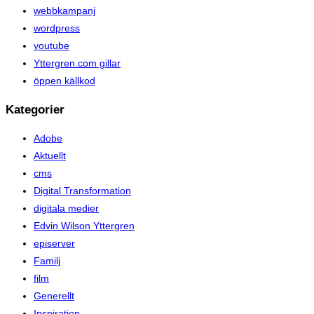
webbkampanj
wordpress
youtube
Yttergren.com gillar
öppen källkod
Kategorier
Adobe
Aktuellt
cms
Digital Transformation
digitala medier
Edvin Wilson Yttergren
episerver
Familj
film
Generellt
Inspiration