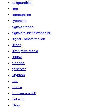
bakgrundbild
cms
communities
cybercom
digitala trender
digitalprovider Sweden AB
Digital Transformation
Dilbert
Distruptive Media
Drupal
e-handel
episerver
Gryphon
Ipad
Iphone
Kundservice 2.0
LinkedIn
Litium