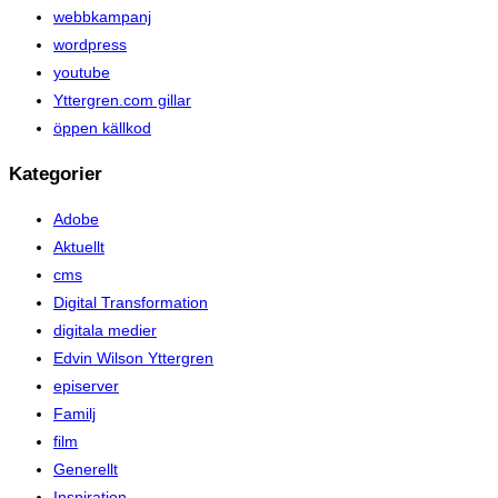
webbkampanj
wordpress
youtube
Yttergren.com gillar
öppen källkod
Kategorier
Adobe
Aktuellt
cms
Digital Transformation
digitala medier
Edvin Wilson Yttergren
episerver
Familj
film
Generellt
Inspiration