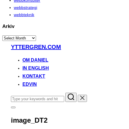
webbkonsulter
webbstrategi
webbteknik
Arkiv
Arkiv
Skip
YTTERGREN.COM
to
content
OM DANIEL
IN ENGLISH
KONTAKT
EDVIN
Search
for:
Toggle
sidebar
&
image_DT2
navigation