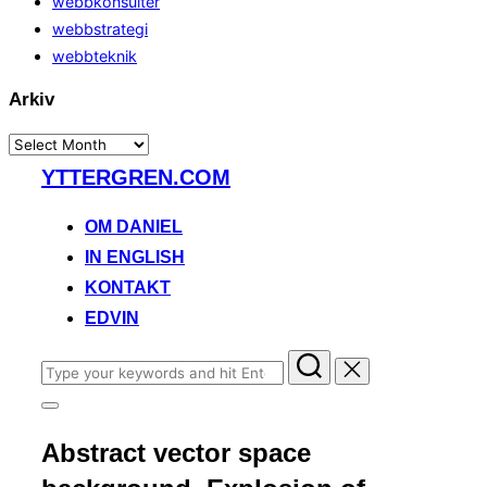
webbkonsulter
webbstrategi
webbteknik
Arkiv
Arkiv
Skip
YTTERGREN.COM
to
content
OM DANIEL
IN ENGLISH
KONTAKT
EDVIN
Search
for:
Toggle
sidebar
Abstract vector space
&
navigation