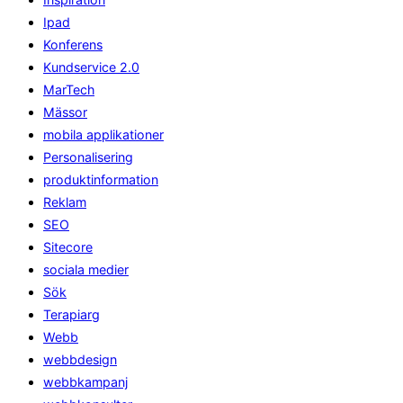
Ipad
Konferens
Kundservice 2.0
MarTech
Mässor
mobila applikationer
Personalisering
produktinformation
Reklam
SEO
Sitecore
sociala medier
Sök
Terapiarg
Webb
webbdesign
webbkampanj