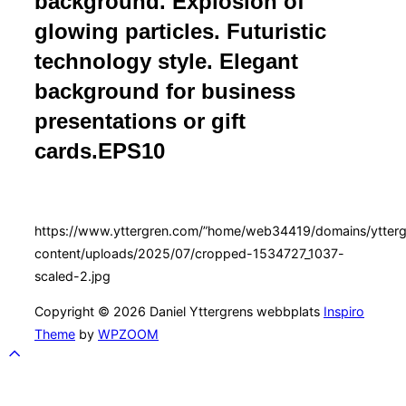
background. Explosion of
glowing particles. Futuristic
technology style. Elegant
background for business
presentations or gift
cards.EPS10
https://www.yttergren.com/”home/web34419/domains/ytterg
content/uploads/2025/07/cropped-1534727_1037-
scaled-2.jpg
Copyright © 2026 Daniel Yttergrens webbplats
Inspiro
Theme
by
WPZOOM
Scroll
to
top