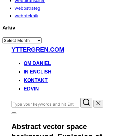
webbkonsulter
webbstrategi
webbteknik
Arkiv
Arkiv
Skip
YTTERGREN.COM
to
content
OM DANIEL
IN ENGLISH
KONTAKT
EDVIN
Search
for:
Toggle
sidebar
Abstract vector space
&
navigation