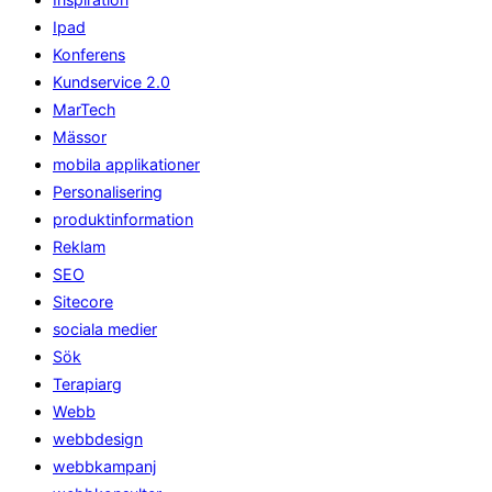
Ipad
Konferens
Kundservice 2.0
MarTech
Mässor
mobila applikationer
Personalisering
produktinformation
Reklam
SEO
Sitecore
sociala medier
Sök
Terapiarg
Webb
webbdesign
webbkampanj