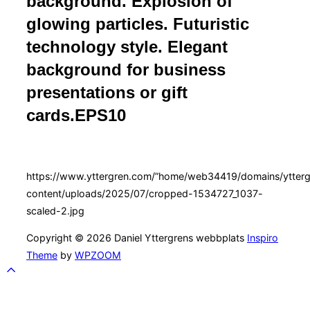
background. Explosion of
glowing particles. Futuristic
technology style. Elegant
background for business
presentations or gift
cards.EPS10
https://www.yttergren.com/”home/web34419/domains/ytterg
content/uploads/2025/07/cropped-1534727_1037-
scaled-2.jpg
Copyright © 2026 Daniel Yttergrens webbplats
Inspiro
Theme
by
WPZOOM
Scroll
to
top