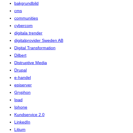
bakgrundbild
cms
communities
cybercom
digitala trender
digitalprovider Sweden AB
Digital Transformation
Dilbert
Distruptive Media
Drupal
e-handel
episerver
Gryphon
Ipad
Iphone
Kundservice 2.0
LinkedIn
Litium