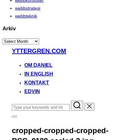
webbkonsulter
webbstrategi
webbteknik
Arkiv
Arkiv
Skip
YTTERGREN.COM
to
content
OM DANIEL
IN ENGLISH
KONTAKT
EDVIN
Search
for:
Toggle
sidebar
&
cropped-cropped-cropped-
navigation