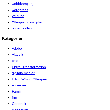
webbkampanj
wordpress
youtube
Yttergren.com gillar
öppen källkod
Kategorier
Adobe
Aktuellt
cms
Digital Transformation
digitala medier
Edvin Wilson Yttergren
episerver
Familj
film
Generellt
Inspiration