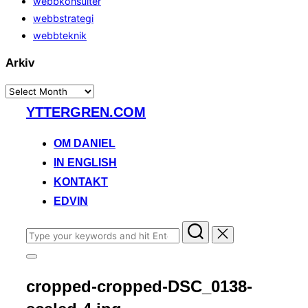
webbkonsulter
webbstrategi
webbteknik
Arkiv
Arkiv
Skip
YTTERGREN.COM
to
content
OM DANIEL
IN ENGLISH
KONTAKT
EDVIN
Search
for:
Toggle
sidebar
cropped-cropped-DSC_0138-
&
navigation