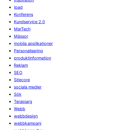
Ipad
Konferens
Kundservice 2.0
MarTech
Mässor
mobila applikationer
Personalisering
produktinformation
Reklam
SEO
Sitecore
sociala medier
Sök
Terapiarg
Webb
webbdesign
webbkampanj