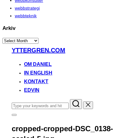
webbkonsulter
webbstrategi
webbteknik
Arkiv
Arkiv
Skip
YTTERGREN.COM
to
content
OM DANIEL
IN ENGLISH
KONTAKT
EDVIN
Search
for:
Toggle
sidebar
&
cropped-cropped-DSC_0138-
navigation