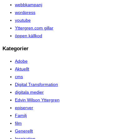
webbkampanj
wordpress
youtube
Yttergren.com gillar
öppen källkod
Kategorier
Adobe
Aktuellt
cms
Digital Transformation
digitala medier
Edvin Wilson Yttergren
episerver
Familj
film
Generellt
Inspiration