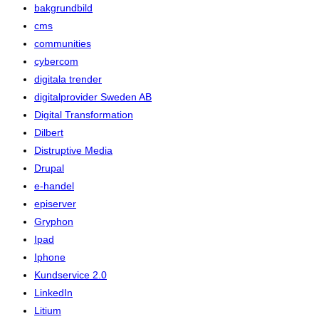
bakgrundbild
cms
communities
cybercom
digitala trender
digitalprovider Sweden AB
Digital Transformation
Dilbert
Distruptive Media
Drupal
e-handel
episerver
Gryphon
Ipad
Iphone
Kundservice 2.0
LinkedIn
Litium