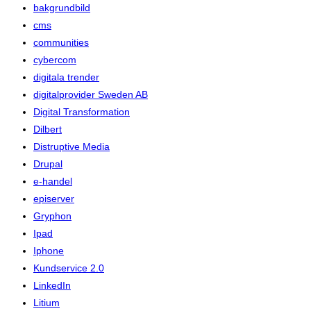
bakgrundbild
cms
communities
cybercom
digitala trender
digitalprovider Sweden AB
Digital Transformation
Dilbert
Distruptive Media
Drupal
e-handel
episerver
Gryphon
Ipad
Iphone
Kundservice 2.0
LinkedIn
Litium