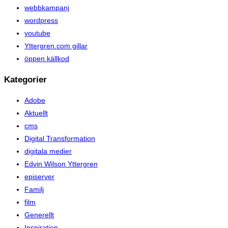
webbkampanj
wordpress
youtube
Yttergren.com gillar
öppen källkod
Kategorier
Adobe
Aktuellt
cms
Digital Transformation
digitala medier
Edvin Wilson Yttergren
episerver
Familj
film
Generellt
Inspiration