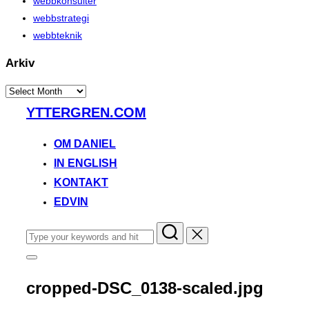
webbkonsulter
webbstrategi
webbteknik
Arkiv
Arkiv
Skip
YTTERGREN.COM
to
content
OM DANIEL
IN ENGLISH
KONTAKT
EDVIN
Search
for:
Toggle
sidebar
&
cropped-DSC_0138-scaled.jpg
navigation