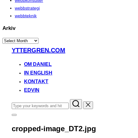
webbkonsulter
webbstrategi
webbteknik
Arkiv
Arkiv
Skip
YTTERGREN.COM
to
content
OM DANIEL
IN ENGLISH
KONTAKT
EDVIN
Search
for:
Toggle
sidebar
&
cropped-image_DT2.jpg
navigation