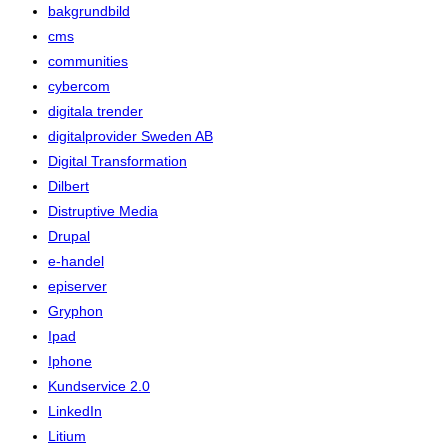
bakgrundbild
cms
communities
cybercom
digitala trender
digitalprovider Sweden AB
Digital Transformation
Dilbert
Distruptive Media
Drupal
e-handel
episerver
Gryphon
Ipad
Iphone
Kundservice 2.0
LinkedIn
Litium