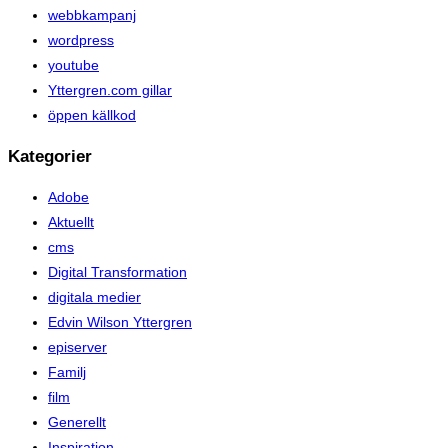
webbkampanj
wordpress
youtube
Yttergren.com gillar
öppen källkod
Kategorier
Adobe
Aktuellt
cms
Digital Transformation
digitala medier
Edvin Wilson Yttergren
episerver
Familj
film
Generellt
Inspiration