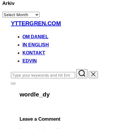
Arkiv
Arkiv
Skip
YTTERGREN.COM
to
content
OM DANIEL
IN ENGLISH
KONTAKT
EDVIN
Search
for:
Toggle
sidebar
wordle_dy
&
navigation
Leave a Comment