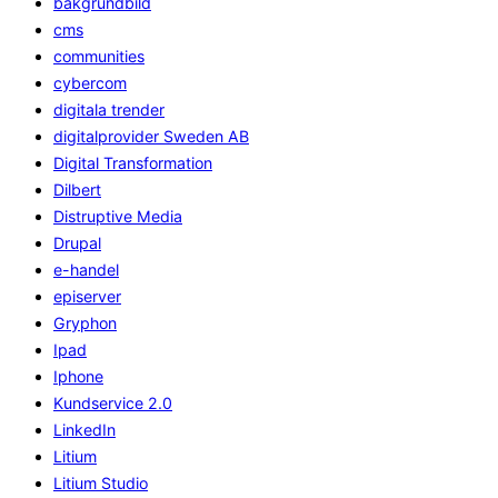
bakgrundbild
cms
communities
cybercom
digitala trender
digitalprovider Sweden AB
Digital Transformation
Dilbert
Distruptive Media
Drupal
e-handel
episerver
Gryphon
Ipad
Iphone
Kundservice 2.0
LinkedIn
Litium
Litium Studio