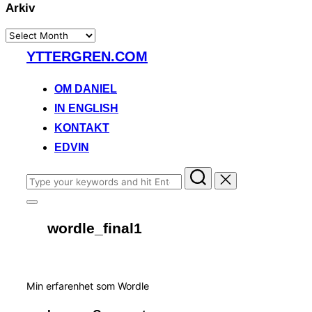
Arkiv
Arkiv
Skip
YTTERGREN.COM
to
content
OM DANIEL
IN ENGLISH
KONTAKT
EDVIN
Search
for:
Toggle
sidebar
wordle_final1
&
navigation
Min erfarenhet som Wordle