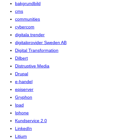
bakgrundbild
cms
communities
cybercom
digitala trender
digitalprovider Sweden AB
Digital Transformation
Dilbert
Distruptive Media
Drupal
e-handel
episerver
Gryphon
Ipad
Iphone
Kundservice 2.0
LinkedIn
Litium