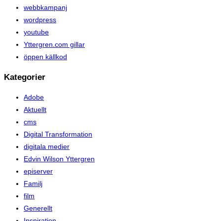
webbkampanj
wordpress
youtube
Yttergren.com gillar
öppen källkod
Kategorier
Adobe
Aktuellt
cms
Digital Transformation
digitala medier
Edvin Wilson Yttergren
episerver
Familj
film
Generellt
Inspiration