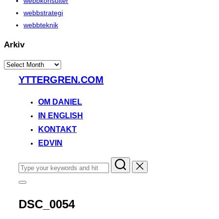
webbkonsulter
webbstrategi
webbteknik
Arkiv
Arkiv
Skip
YTTERGREN.COM
to
content
OM DANIEL
IN ENGLISH
KONTAKT
EDVIN
Search
for:
Toggle
sidebar
&
DSC_0054
navigation