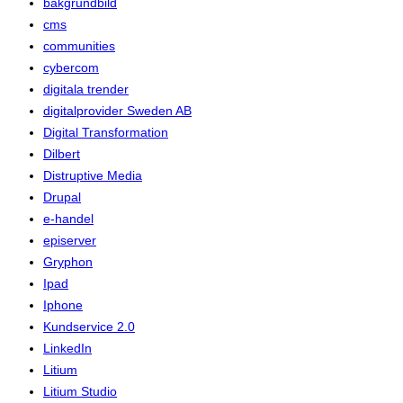
bakgrundbild
cms
communities
cybercom
digitala trender
digitalprovider Sweden AB
Digital Transformation
Dilbert
Distruptive Media
Drupal
e-handel
episerver
Gryphon
Ipad
Iphone
Kundservice 2.0
LinkedIn
Litium
Litium Studio