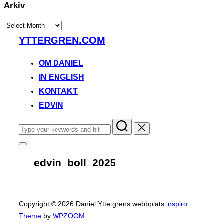
Arkiv
Arkiv
Skip
YTTERGREN.COM
to
content
OM DANIEL
IN ENGLISH
KONTAKT
EDVIN
Search
for:
Toggle
sidebar
edvin_boll_2025
&
navigation
Copyright © 2026 Daniel Yttergrens webbplats
Inspiro
Theme
by
WPZOOM