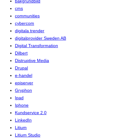
bakgrundbild
cms
communities
cybercom
digitala trender
digitalprovider Sweden AB
Digital Transformation
Dilbert
Distruptive Media
Drupal
e-handel
episerver
Gryphon
Ipad
Iphone
Kundservice 2.0
LinkedIn
Litium
Litium Studio