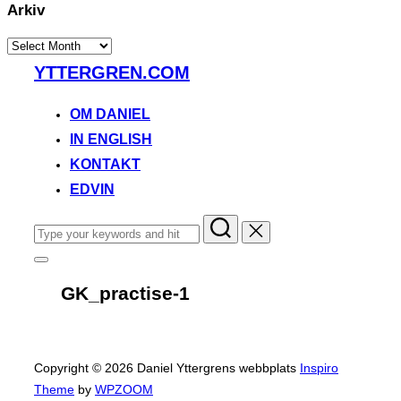
Arkiv
Arkiv
Skip
YTTERGREN.COM
to
content
OM DANIEL
IN ENGLISH
KONTAKT
EDVIN
Search
for:
Toggle
sidebar
GK_practise-1
&
navigation
Copyright © 2026 Daniel Yttergrens webbplats
Inspiro
Theme
by
WPZOOM