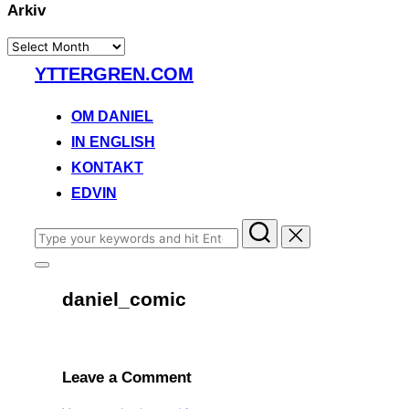
Arkiv
Arkiv
Skip
YTTERGREN.COM
to
content
OM DANIEL
IN ENGLISH
KONTAKT
EDVIN
Search
for:
Toggle
sidebar
daniel_comic
&
navigation
Leave a Comment