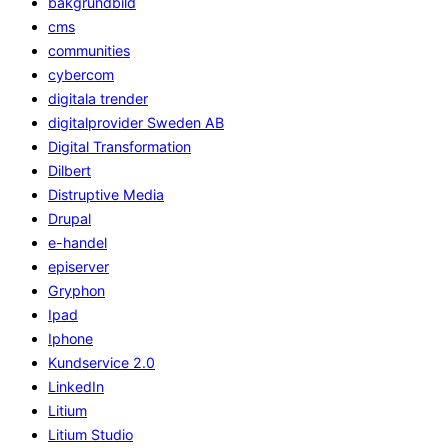
bakgrundbild
cms
communities
cybercom
digitala trender
digitalprovider Sweden AB
Digital Transformation
Dilbert
Distruptive Media
Drupal
e-handel
episerver
Gryphon
Ipad
Iphone
Kundservice 2.0
LinkedIn
Litium
Litium Studio