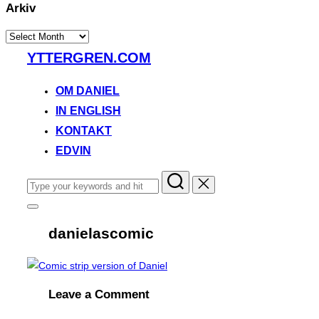
Arkiv
Arkiv
Skip
YTTERGREN.COM
to
content
OM DANIEL
IN ENGLISH
KONTAKT
EDVIN
Search
for:
Toggle
sidebar
danielascomic
&
navigation
Leave a Comment