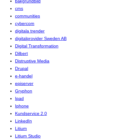
bakgrundbild
cms
communities
cybercom
digitala trender
digitalprovider Sweden AB
Digital Transformation
Dilbert
Distruptive Media
Drupal
e-handel
episerver
Gryphon
Ipad
Iphone
Kundservice 2.0
LinkedIn
Litium
Litium Studio