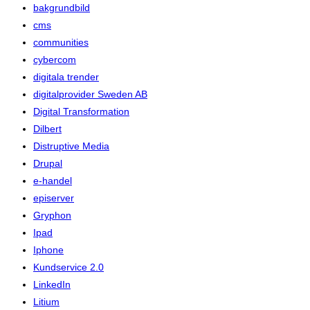
bakgrundbild
cms
communities
cybercom
digitala trender
digitalprovider Sweden AB
Digital Transformation
Dilbert
Distruptive Media
Drupal
e-handel
episerver
Gryphon
Ipad
Iphone
Kundservice 2.0
LinkedIn
Litium