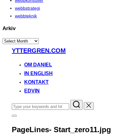
webbkonsulter
webbstrategi
webbteknik
Arkiv
Arkiv
Skip
YTTERGREN.COM
to
content
OM DANIEL
IN ENGLISH
KONTAKT
EDVIN
Search
for:
Toggle
sidebar
&
PageLines- Start_zero11.jpg
navigation