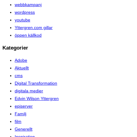
webbkampanj
wordpress
youtube
Yttergren.com gillar
öppen källkod
Kategorier
Adobe
Aktuellt
cms
Digital Transformation
digitala medier
Edvin Wilson Yttergren
episerver
Familj
film
Generellt
Inspiration