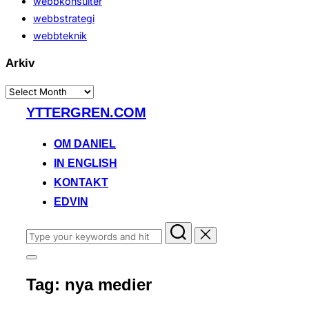
webbkonsulter
webbstrategi
webbteknik
Arkiv
Arkiv
Skip
YTTERGREN.COM
to
content
OM DANIEL
IN ENGLISH
KONTAKT
EDVIN
Search
for:
Toggle
sidebar
Tag:
nya medier
&
navigation