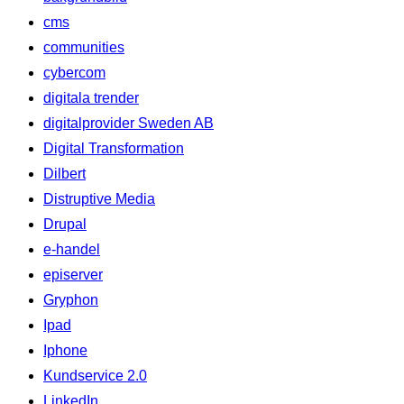
cms
communities
cybercom
digitala trender
digitalprovider Sweden AB
Digital Transformation
Dilbert
Distruptive Media
Drupal
e-handel
episerver
Gryphon
Ipad
Iphone
Kundservice 2.0
LinkedIn