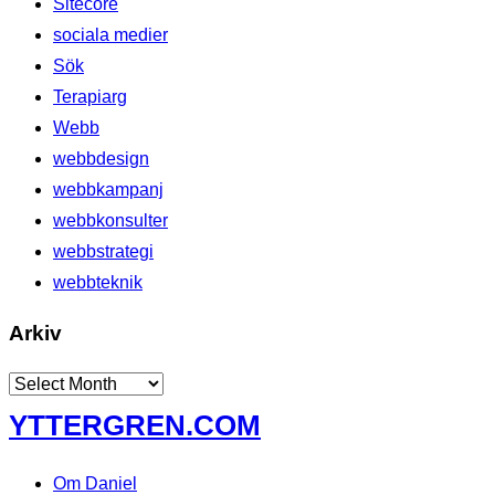
Sitecore
sociala medier
Sök
Terapiarg
Webb
webbdesign
webbkampanj
webbkonsulter
webbstrategi
webbteknik
Arkiv
Arkiv
Skip
YTTERGREN.COM
to
content
Om Daniel