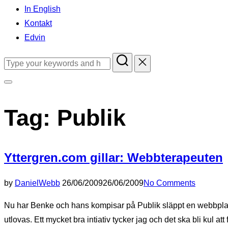
In English
Kontakt
Edvin
Search
for:
Toggle
sidebar
Tag:
Publik
&
navigation
Yttergren.com gillar: Webbterapeuten
Posted
by
Daniel
Webb
26/06/2009
26/06/2009
No Comments
on
Nu har Benke och hans kompisar på Publik släppt en webbplat
utlovas. Ett mycket bra intiativ tycker jag och det ska bli kul att