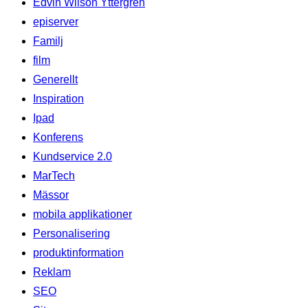
Edvin Wilson Yttergren
episerver
Familj
film
Generellt
Inspiration
Ipad
Konferens
Kundservice 2.0
MarTech
Mässor
mobila applikationer
Personalisering
produktinformation
Reklam
SEO