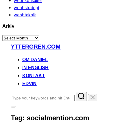
webbkonsulter
webbstrategi
webbteknik
Arkiv
Arkiv
Skip
YTTERGREN.COM
to
content
OM DANIEL
IN ENGLISH
KONTAKT
EDVIN
Search
for:
Toggle
sidebar
Tag:
socialmention.com
&
navigation