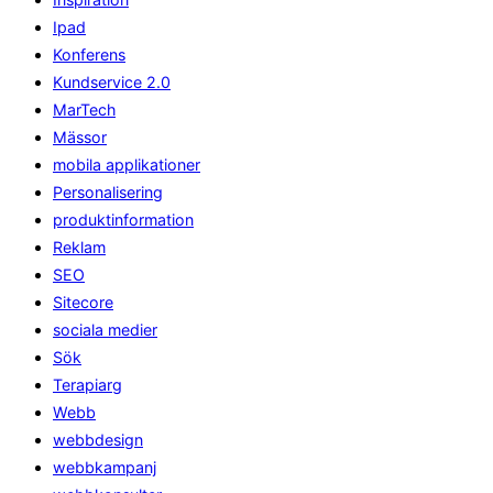
Ipad
Konferens
Kundservice 2.0
MarTech
Mässor
mobila applikationer
Personalisering
produktinformation
Reklam
SEO
Sitecore
sociala medier
Sök
Terapiarg
Webb
webbdesign
webbkampanj