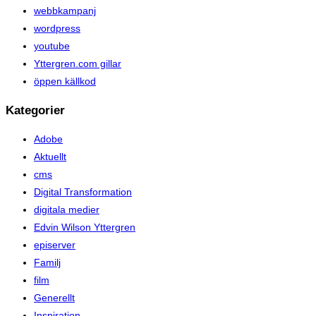
webbkampanj
wordpress
youtube
Yttergren.com gillar
öppen källkod
Kategorier
Adobe
Aktuellt
cms
Digital Transformation
digitala medier
Edvin Wilson Yttergren
episerver
Familj
film
Generellt
Inspiration