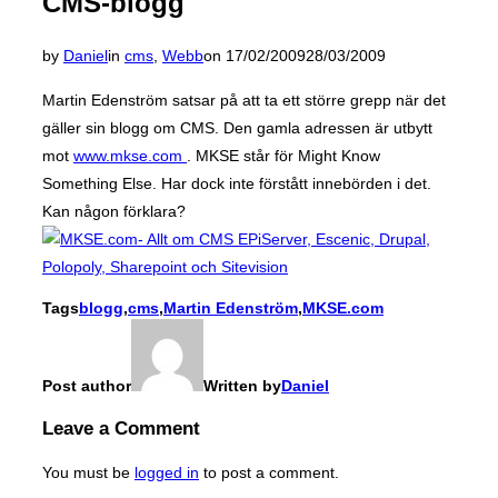
CMS-blogg
Posted
by
Daniel
in
cms
,
Webb
on
17/02/2009
28/03/2009
on
Martin Edenström satsar på att ta ett större grepp när det
gäller sin blogg om CMS. Den gamla adressen är utbytt
mot
www.mkse.com
. MKSE står för Might Know
Something Else. Har dock inte förstått innebörden i det.
Kan någon förklara?
Tags
blogg
,
cms
,
Martin Edenström
,
MKSE.com
Post author
Written by
Daniel
Leave a Comment
You must be
logged in
to post a comment.