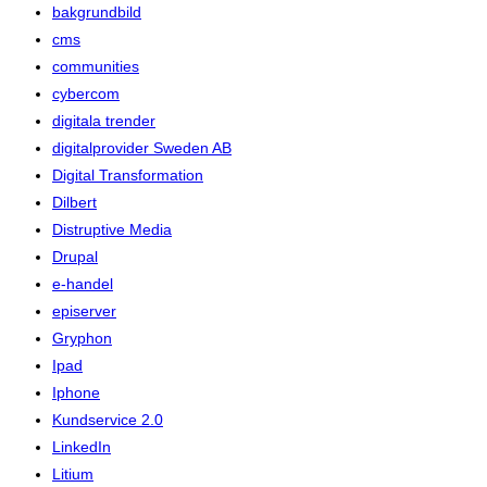
bakgrundbild
cms
communities
cybercom
digitala trender
digitalprovider Sweden AB
Digital Transformation
Dilbert
Distruptive Media
Drupal
e-handel
episerver
Gryphon
Ipad
Iphone
Kundservice 2.0
LinkedIn
Litium