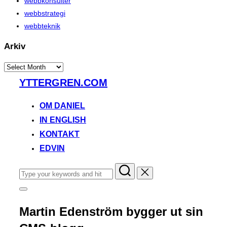
webbkonsulter
webbstrategi
webbteknik
Arkiv
Arkiv
Skip
YTTERGREN.COM
to
content
OM DANIEL
IN ENGLISH
KONTAKT
EDVIN
Search
for:
Toggle
sidebar
&
Martin Edenström bygger ut sin
navigation