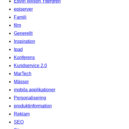
Edvin Wilson Yttergren
episerver
Familj
film
Generellt
Inspiration
Ipad
Konferens
Kundservice 2.0
MarTech
Mässor
mobila applikationer
Personalisering
produktinformation
Reklam
SEO