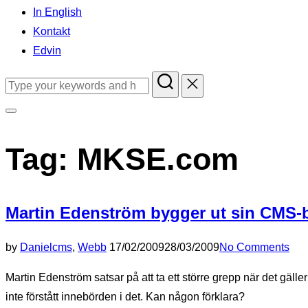
In English
Kontakt
Edvin
Search
for:
Toggle
sidebar
Tag:
MKSE.com
&
navigation
Martin Edenström bygger ut sin CMS-
Posted
by
Daniel
cms
,
Webb
17/02/2009
28/03/2009
No Comments
on
Martin Edenström satsar på att ta ett större grepp när det g
inte förstått innebörden i det. Kan någon förklara?