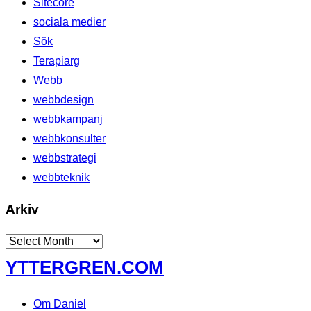
Sitecore
sociala medier
Sök
Terapiarg
Webb
webbdesign
webbkampanj
webbkonsulter
webbstrategi
webbteknik
Arkiv
Arkiv
Skip
YTTERGREN.COM
to
content
Om Daniel